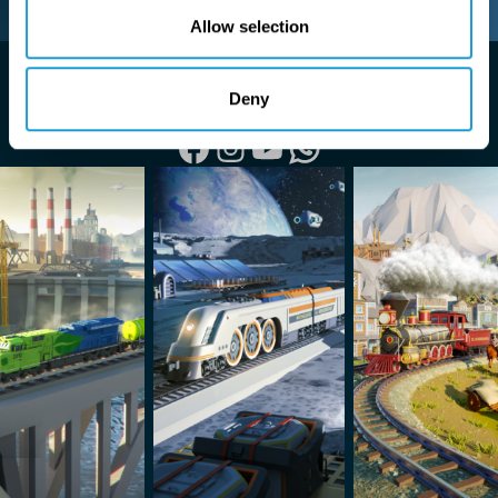
provided to them or that they’ve collected from your use
Allow selection
of their services.
NEUIGKEITEN
Deny
Folgen Sie unseren Social-Media-Kanälen und
Seien Sie der Erste, der von neuen Updates erfährt.
whatsapp