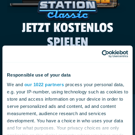
JETZT KOSTENLOS
SPIELEN
Erleben Sie die Originalität des ersten Spiels der
TrainStation-Reihe, das das Zugthema in der Spielebranche
feiert.
AUF DEM PC SPIELEN
Responsible use of your data
We and
our 1022 partners
process your personal data,
e.g. your IP-number, using technology such as cookies to
store and access information on your device in order to
serve personalized ads and content, ad and content
measurement, audience research and services
development. You have a choice in who uses your data
and for what purposes. Your privacy choices are only